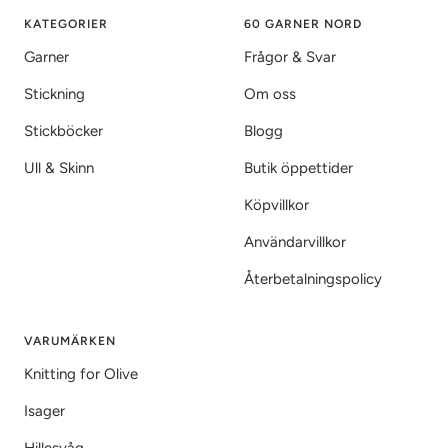
1
2
3
KATEGORIER
60 GARNER NORD
Garner
Frågor & Svar
Stickning
Om oss
Stickböcker
Blogg
Ull & Skinn
Butik öppettider
Köpvillkor
Användarvillkor
Återbetalningspolicy
VARUMÄRKEN
Knitting for Olive
Isager