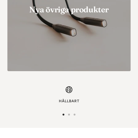
Nya övriga produkter
HÅLLBART
Gå
Gå
Gå
till
till
till
bild
bild
bild