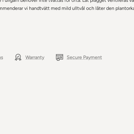
 i ullgarn behöver inte tvättas för ofta. Låt plagget ventileras v
mmenderar vi handtvätt med mild ulltvål och låter den plantorka
ns
Warranty
Secure Payment