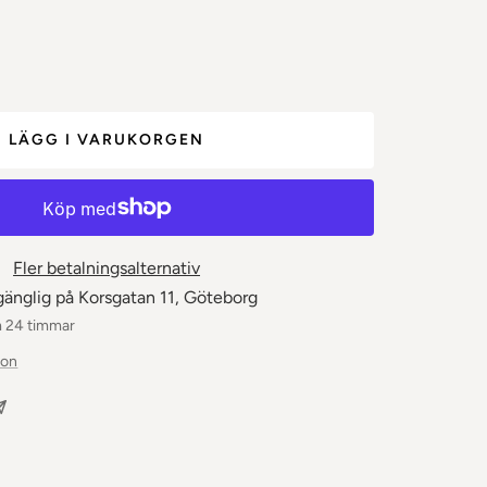
let
LÄGG I VARUKORGEN
Fler betalningsalternativ
gänglig på Korsgatan 11, Göteborg
m 24 timmar
ion