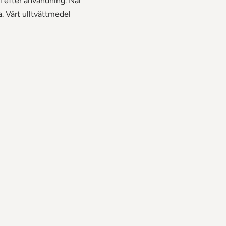
äl efter användning. När
. Vårt ulltvättmedel