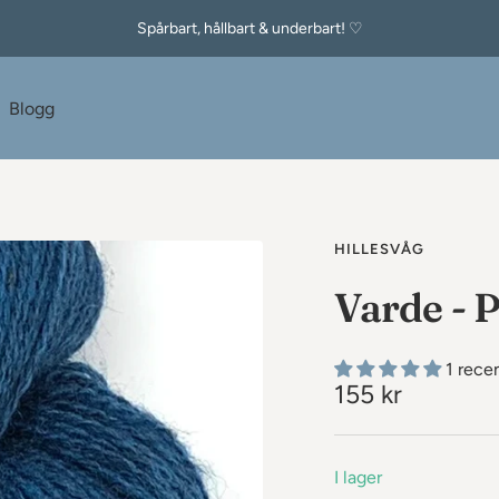
Spårbart, hållbart & underbart! ♡
e
Blogg
HILLESVÅG
Varde - P
1 rece
Rea-
155 kr
pris
I lager