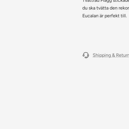
Tvättråd Plagg stickade
du ska tvätta den reko
Eucalan är perfekt till.
Shipping & Retur