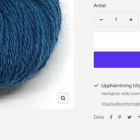
Antal:
Minska
Öka
antalet
anta
Upphämtning till
Vanligtvis redo ino
Zooma
Visa butiksinformat
in
Dela