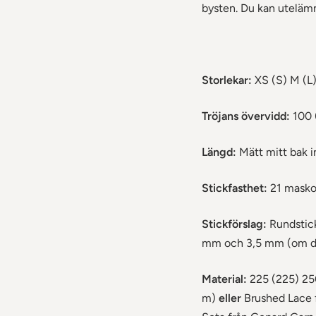
bysten. Du kan utelämna
Storlekar:
XS (S) M (L
Tröjans övervidd:
100 (
Längd:
Mätt mitt bak in
Stickfasthet:
21 maskor
Stickförslag:
Rundstick
mm och 3,5 mm (om du
Material:
225 (225) 250
m)
eller
Brushed Lace 