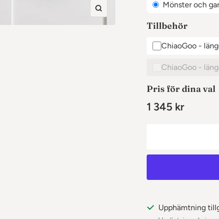
Mönster och ga
Zooma
Tillbehör
in
ChiaoGoo - län
ChiaoGoo - län
Pris för dina val
1 345 kr
Upphämtning till
✕