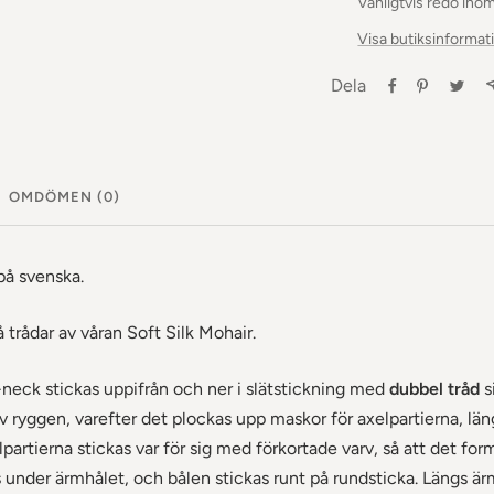
Vanligtvis redo ino
Visa butiksinformat
Dela
OMDÖMEN (0)
på svenska.
✕
trådar av våran Soft Silk Mohair.
eck stickas uppifrån och ner i slätstickning med
dubbel tråd
s
v ryggen, varefter det plockas upp maskor för axelpartierna, lä
artierna stickas var för sig med förkortade varv, så att det for
nder ärmhålet, och bålen stickas runt på rundsticka. Längs är