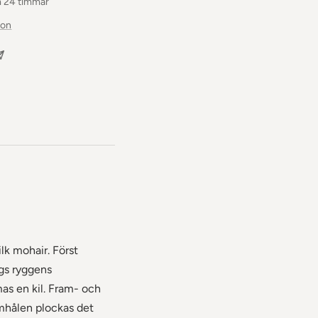
m 24 timmar
ion
ilk mohair. Först
ngs ryggens
mas en kil. Fram- och
mhålen plockas det