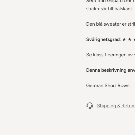
Seta från Gepard Garn
stickresår till halskant
Den blå sweater er strik
Svårighetsgrad
: ★ ★ 
Se klassificeringen av 
Denna beskrivning anv
German Short Rows:
Shipping & Retur