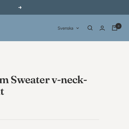
Nästa
0
Språk
Svenska
m Sweater v-neck-
t