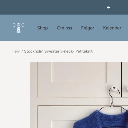
Hoppa
Föregåend
till
innehållet
60garnernord.se
Shop
Om oss
Frågor
Kalender
Hem
Stockholm Sweater v-neck- Petiteknit