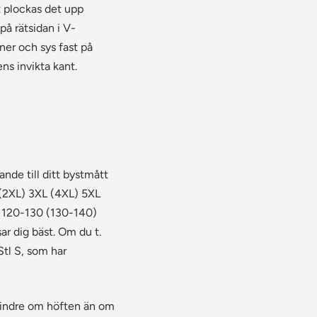
t plockas det upp
å rätsidan i V-
ner och sys fast på
s invikta kant.
nde till ditt bystmått
L (2XL) 3XL (4XL) 5XL
 120-130 (130-140)
ar dig bäst. Om du t.
Stl S, som har
 mindre om höften än om