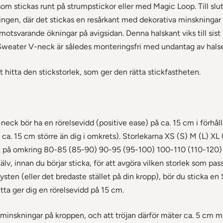
som stickas runt på strumpstickor eller med Magic Loop. Till slu
ngen, där det stickas en resårkant med dekorativa minskningar p
otsvarande ökningar på avigsidan. Denna halskant viks till sist 
weater V-neck är således monteringsfri med undantag av halsen
tt hitta den stickstorlek, som ger den rätta stickfastheten.
ck bör ha en rörelsevidd (positive ease) på ca. 15 cm i förhålla
ra ca. 15 cm större än dig i omkrets). Storlekarna XS (S) M (L) X
t på omkring 80-85 (85-90) 90-95 (95-100) 100-110 (110-120)
lv, innan du börjar sticka, för att avgöra vilken storlek som pass
sten (eller det bredaste stället på din kropp), bör du sticka en 
ta ger dig en rörelsevidd på 15 cm.
s minskningar på kroppen, och att tröjan därför mäter ca. 5 cm