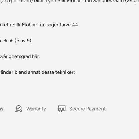
 (25 g = 210 m)
eller
Tynn Silk Mohair från Sandnes Garn (25 g 
ket i Silk Mohair fra Isager farve 44.
★ ★ ★ (5 av 5).
svårighetsgrad här.
änder bland annat dessa tekniker:
ns
Warranty
Secure Payment