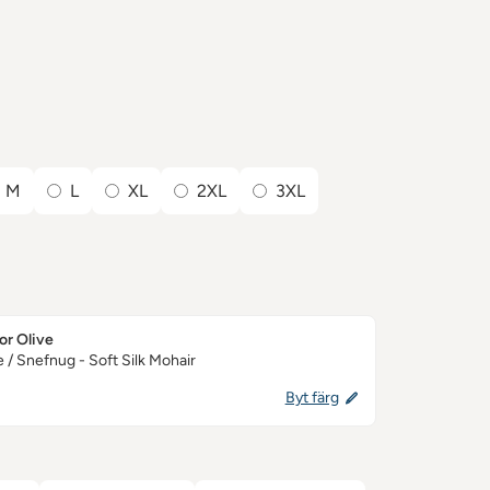
let
M
L
XL
2XL
3XL
for Olive
 / Snefnug - Soft Silk Mohair
Byt färg