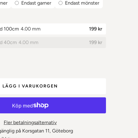
rner
Endast garner
Endast mönster
✕
gd 100cm
4.00 mm
199 kr
gd 40cm
4.00 mm
199 kr
LÄGG I VARUKORGEN
Fler betalningsalternativ
gänglig på Korsgatan 11, Göteborg