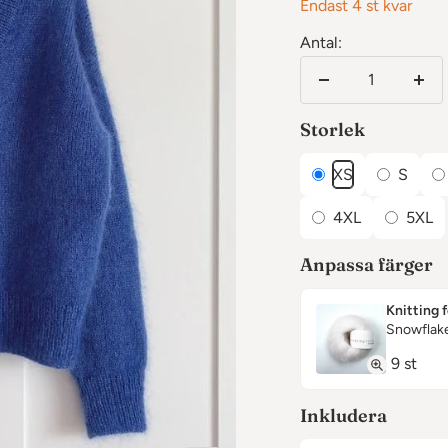
Endast 4 st kvar
Antal:
Minska
Öka
antalet
anta
Storlek
XS
S
4XL
5XL
Anpassa färger
Knitting 
Snowflake
9 st
Inkludera