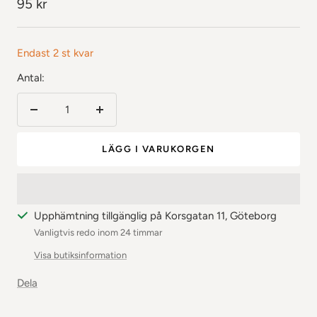
Rea-
95 kr
pris
Endast 2 st kvar
Antal:
Minska
Öka
antalet
antalet
LÄGG I VARUKORGEN
Upphämtning tillgänglig på Korsgatan 11, Göteborg
Vanligtvis redo inom 24 timmar
Visa butiksinformation
Dela