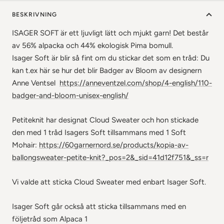
BESKRIVNING
ISAGER SOFT är ett ljuvligt lätt och mjukt garn! Det består
av 56% alpacka och 44% ekologisk Pima bomull.
Isager Soft är blir så fint om du stickar det som en tråd: Du
kan t.ex här se hur det blir Badger av Bloom av designern
Anne Ventsel
https://anneventzel.com/shop/4-english/110-
badger-and-bloom-unisex-english/
Petiteknit har designat Cloud Sweater och hon stickade
den med 1 tråd Isagers Soft tillsammans med 1 Soft
Mohair:
https://60garnernord.se/products/kopia-av-
ballongsweater-petite-knit?_pos=2&_sid=41d12f751&_ss=r
Vi valde att sticka Cloud Sweater med enbart Isager Soft.
Isager Soft går också att sticka tillsammans med en
följetråd som Alpaca 1