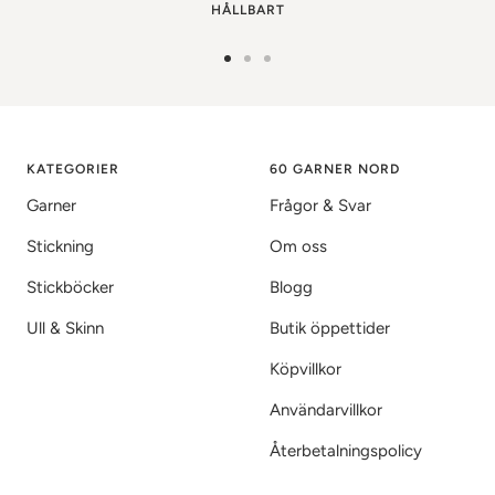
HÅLLBART
Gå
Gå
Gå
till
till
till
bild
bild
bild
1
2
3
KATEGORIER
60 GARNER NORD
Garner
Frågor & Svar
Stickning
Om oss
Stickböcker
Blogg
Ull & Skinn
Butik öppettider
Köpvillkor
Användarvillkor
Återbetalningspolicy