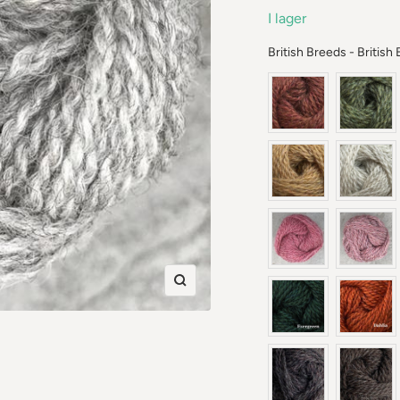
I lager
British Breeds - British
Zooma
in