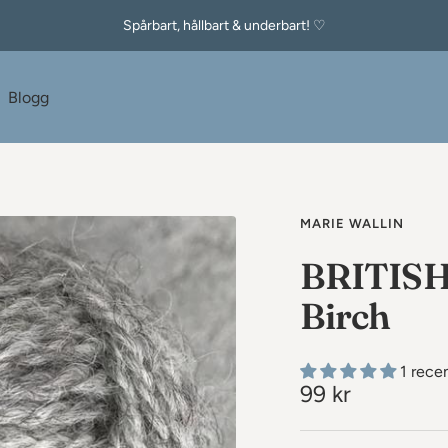
Spårbart, hållbart & underbart! ♡
e
Blogg
MARIE WALLIN
BRITISH
Birch
1 rece
Rea-
99 kr
pris