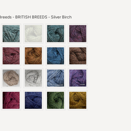
British Breeds - British Bree
 Breeds
-
BRITISH BREEDS - Silver Birch