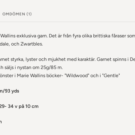
OMDÖMEN (1)
Wallins exklusiva garn. Det är från fyra olika brittiska fåraser s
ale, och Zwartbles.
rnet styrka, lyster och mjukhet med karaktär. Garnet spinns i 
ch säljs i nystan om 25g/85 m.
mönster i Marie Wallins böcker- "Wildwood" och i "Gentle"
5m/93 yds
29- 34 v på 10 cm
m