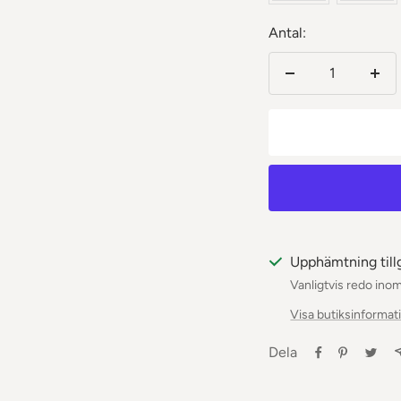
Antal:
Minska
Öka
antalet
anta
Upphämtning till
Vanligtvis redo ino
Visa butiksinformat
Dela