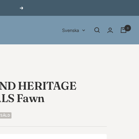
Nästa
0
Språk
Svenska
ND HERITAGE
LS Fawn
TSÅLD