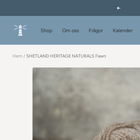
Hoppa
Föregåend
till
innehållet
60garnernord.se
Shop
Om oss
Frågor
Kalender
Hem
SHETLAND HERITAGE NATURALS Fawn