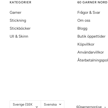
KATEGORIER
60 GARNER NORD
Garner
Frågor & Svar
Stickning
Om oss
Stickböcker
Blogg
Ull & Skinn
Butik öppettider
Köpvillkor
Användarvillkor
Återbetalningspol
Land/Region
Språk
Sverige (SEK
Svenska
60garnernord.se