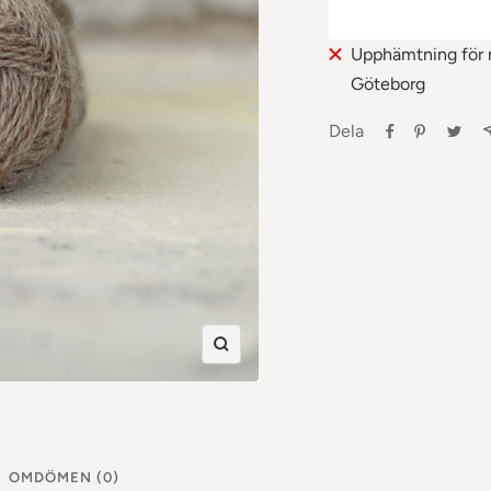
Upphämtning för n
Göteborg
Dela
Zooma
in
OMDÖMEN (0)