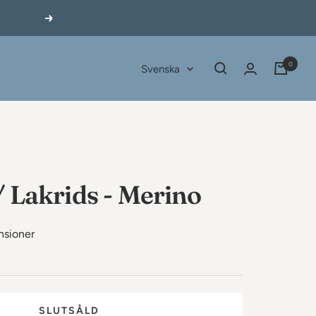
Nästa
0
Språk
Svenska
/ Lakrids - Merino
nsioner
SLUTSÅLD