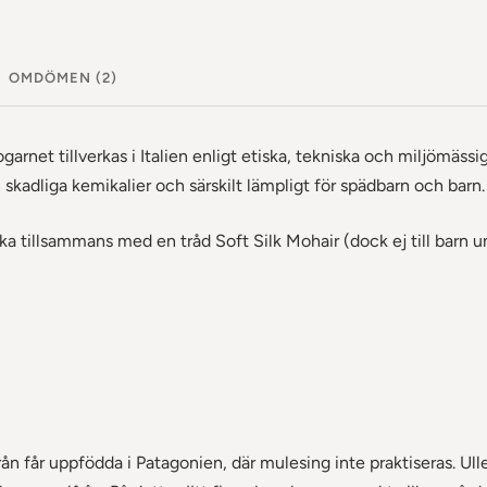
OMDÖMEN (2)
rnet tillverkas i Italien enligt etiska, tekniska och miljömässig
n skadliga kemikalier och särskilt lämpligt för spädbarn och barn.
a tillsammans med en tråd Soft Silk Mohair (dock ej till barn un
n får uppfödda i Patagonien, där mulesing inte praktiseras. Ulle