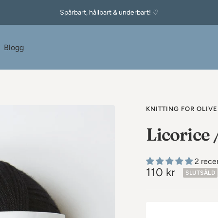
Spårbart, hållbart & underbart! ♡
e
Blogg
KNITTING FOR OLIVE
Licorice 
2 rece
Rea-
110 kr
SLUTSÅLD
pris