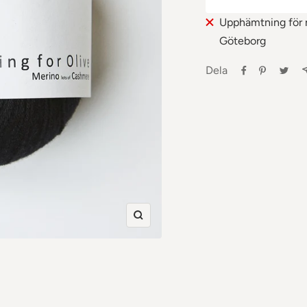
Upphämtning för n
Göteborg
Dela
Zooma
in