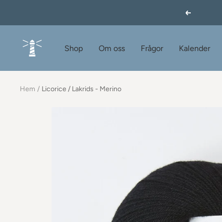
Hoppa
Föregåend
till
innehållet
60garnernord.se
Shop
Om oss
Frågor
Kalender
Hem
Licorice / Lakrids - Merino