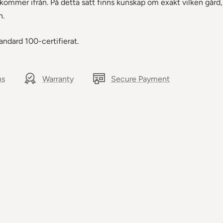
n kommer ifrån. På detta sätt finns kunskap om exakt vilken gård,
n.
ndard 100-certifierat.
ns
Warranty
Secure Payment