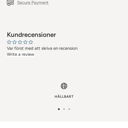
Secure Payment
Kundrecensioner
Var först med att skriva en recension
Write a review
HÅLLBART
Gå
Gå
Gå
till
till
till
bild
bild
bild