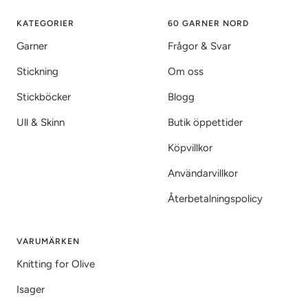
1
2
3
KATEGORIER
60 GARNER NORD
Garner
Frågor & Svar
Stickning
Om oss
Stickböcker
Blogg
Ull & Skinn
Butik öppettider
Köpvillkor
Användarvillkor
Återbetalningspolicy
VARUMÄRKEN
Knitting for Olive
Isager