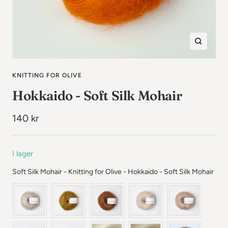
Zooma
in
KNITTING FOR OLIVE
Hokkaido - Soft Silk Mohair
Rea-
140 kr
pris
I lager
Soft
Soft Silk Mohair - Knitting for Olive
-
Hokkaido - Soft Silk Mohair