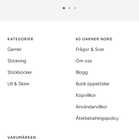
Gå
Gå
Gå
till
till
till
bild
bild
bild
1
2
3
KATEGORIER
60 GARNER NORD
Garner
Frågor & Svar
Stickning
Om oss
Stickböcker
Blogg
Ull & Skinn
Butik öppettider
Köpvillkor
Användarvillkor
Återbetalningspolicy
VARUMÄRKEN