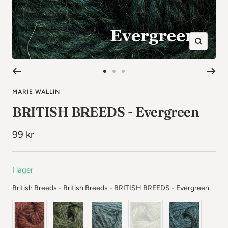
Zooma
in
Gå
Gå
Gå
till
till
till
MARIE WALLIN
bild
bild
bild
BRITISH BREEDS - Evergreen
1
2
3
Rea-
99 kr
pris
I lager
Britis
British Breeds - British Breeds
-
BRITISH BREEDS - Evergreen