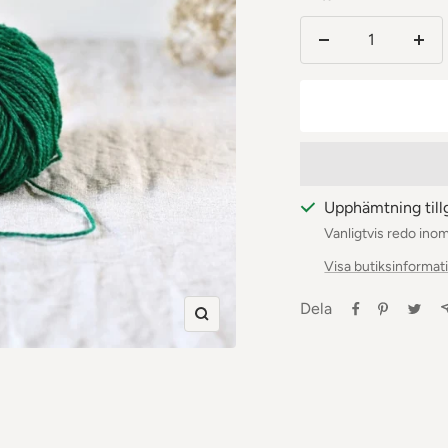
Minska
Öka
antalet
anta
Upphämtning till
Vanligtvis redo ino
Visa butiksinformat
Dela
Zooma
in