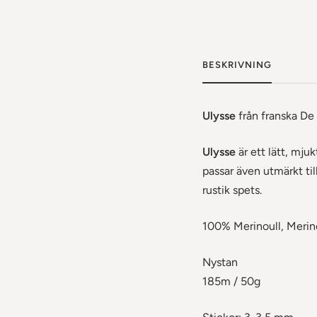
BESKRIVNING
Ulysse
från franska De
Ulysse
är ett lätt, mjuk
passar även utmärkt til
rustik spets.
100% Merinoull, Merino
Nystan
185m / 50g