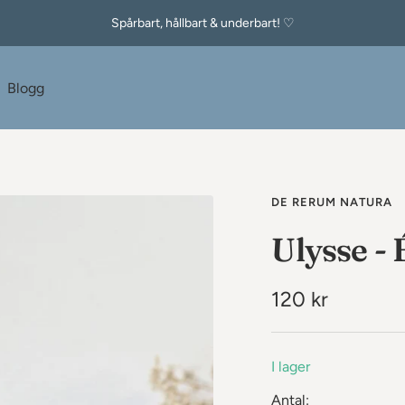
Spårbart, hållbart & underbart! ♡
e
Blogg
DE RERUM NATURA
Ulysse -
Rea-
120 kr
pris
I lager
Antal: