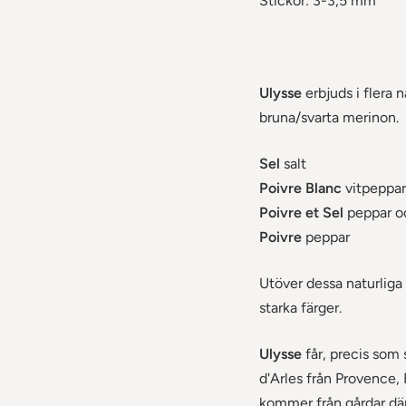
Stickor: 3-3,5 mm
Ulysse
erbjuds i flera 
bruna/svarta merinon.
Sel
salt
Poivre Blanc
vitpeppar
Poivre et Sel
peppar oc
Poivre
peppar
Utöver dessa naturliga
starka färger.
Ulysse
får, precis som 
d'Arles från Provence, 
kommer från gårdar där