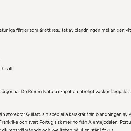
naturliga färger som är ett resultat av blandningen mellan den vit
h salt
 färger har De Rerum Natura skapat en otroligt vacker färgpalet
sin storebror
Gilliatt
, sin speciella karaktär från blandningen av 
Frankrike och svart Portugisisk merino från Alentejodalen, Portu
 djurens välmående och kvaliteten på ullen står i fokus.