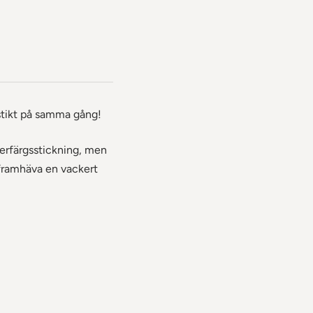
stikt på samma gång!
flerfärgsstickning, men
t framhäva en vackert