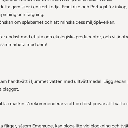
 detta garn sker i en kort kedja: Frankrike och Portugal för inköp, 
 spinning och färgning.
önskan om spårbarhet och att minska dess miljöpåverkan.
ar endast med etiska och ekologiska producenter, och vi är otro
å sammarbeta med dem!
m handtvätt i ljummet vatten med ulltvättmedel. Lägg sedan pl
a plagget.
ätta i maskin så rekommenderar vi att du först provar att tvätta
ka färger, såsom Émeraude, kan blöda lite vid blockning och tvä