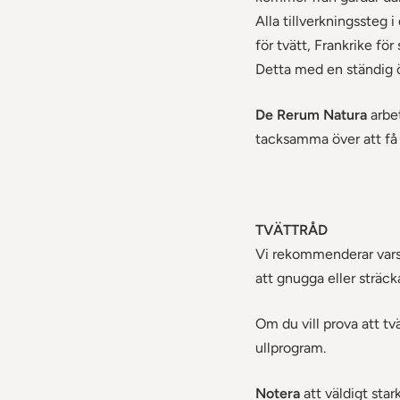
Alla tillverkningssteg i
för tvätt, Frankrike för
Detta med en ständig 
De Rerum Natura
arbet
tacksamma över att f
TVÄTTRÅD
Vi rekommenderar varsa
att gnugga eller sträck
Om du vill prova att tv
ullprogram.
Notera
att väldigt star