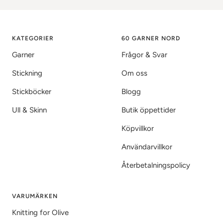
till
till
till
bild
bild
bild
1
2
3
KATEGORIER
60 GARNER NORD
Garner
Frågor & Svar
Stickning
Om oss
Stickböcker
Blogg
Ull & Skinn
Butik öppettider
Köpvillkor
Användarvillkor
Återbetalningspolicy
VARUMÄRKEN
Knitting for Olive