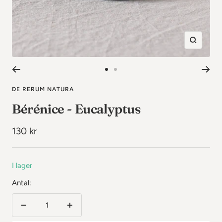
Zooma
in
Gå
Gå
till
till
DE RERUM NATURA
bild
bild
Bérénice - Eucalyptus
1
2
Rea-
130 kr
pris
I lager
Antal:
Minska
Öka