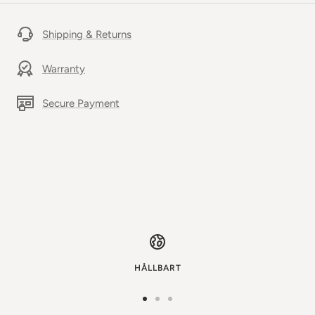
Shipping & Returns
Warranty
Secure Payment
HÅLLBART
Gå
Gå
Gå