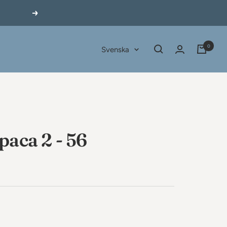
Nästa
0
Språk
Svenska
paca 2 - 56