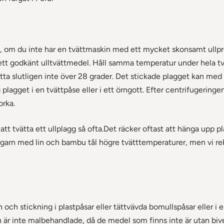
nd, om du inte har en tvättmaskin med ett mycket skonsamt ullp
 ett godkänt ulltvättmedel. Håll samma temperatur under hela t
tta slutligen inte över 28 grader. Det stickade plagget kan med 
g plagget i en tvättpåse eller i ett örngott. Efter centrifugeringe
orka.
att tvätta ett ullplagg så ofta.Det räcker oftast att hänga upp pl
garn med lin och bambu tål högre tvätttemperaturer, men vi
n och stickning i plastpåsar eller tättvävda bomullspåsar eller i 
n är inte malbehandlade, då de medel som finns inte är utan bive