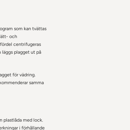
rogram som kan tvättas
vätt- och
fördel centrifugeras
n läggs plagget ut på
agget för vädring.
 rekommenderar samma
en plastlåda med lock.
rkningar i förhållande