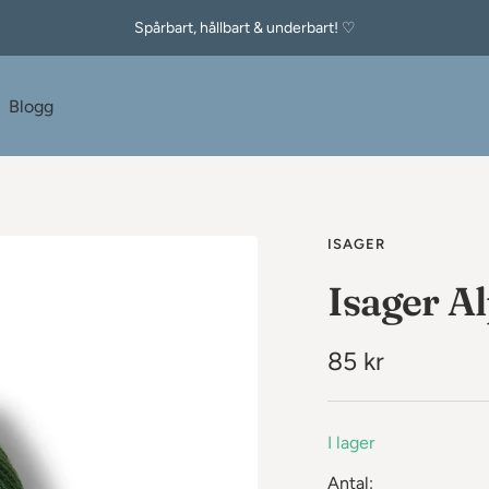
Spårbart, hållbart & underbart! ♡
e
Blogg
ISAGER
Isager Al
Rea-
85 kr
pris
I lager
Antal: