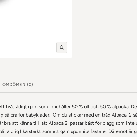
Zooma
in
OMDÖMEN (0)
 tvåtrådigt garn som innehåller 50 % ull och 50 % alpacka. De
ig så bra för babykläder. Om du stickar med en tråd Alpaca 2 så 
är bra att känna till att Alpaca 2 passar bäst för plagg som inte
blir aldrig lika starkt som ett garn spunnits fastare.. Däremot är ga