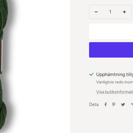
Minska
Öka
antalet
anta
Upphämtning till
Vanligtvis redo ino
Visa butiksinformat
Dela