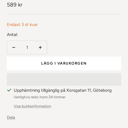
Rea-
589 kr
pris
Endast 3 st kvar
Antal:
Minska
Öka
antalet
antalet
LÄGG I VARUKORGEN
Upphämtning tillgänglig på Korsgatan 11, Göteborg
Vanligtvis redo inom 24 timmar
Visa butiksinformation
Dela