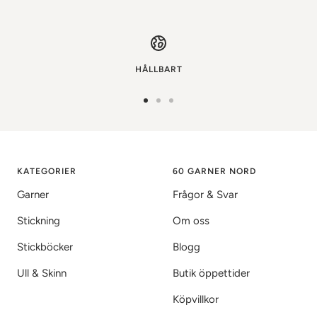
HÅLLBART
Gå
Gå
Gå
till
till
till
bild
bild
bild
1
2
3
KATEGORIER
60 GARNER NORD
Garner
Frågor & Svar
Stickning
Om oss
Stickböcker
Blogg
Ull & Skinn
Butik öppettider
Köpvillkor