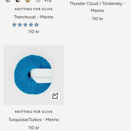
+72
i
i
Thunder Cloud / Tordensky -
varukorgen
varukor
KNITTING FOR OLIVE
Merino
Trenchcoat - Merino
Rea-
110 kr
pris
Rea-
110 kr
pris
+
Lägg
till
KNITTING FOR OLIVE
i
Turquoise/Turkos - Merino
varukorgen
Rea-
110 kr