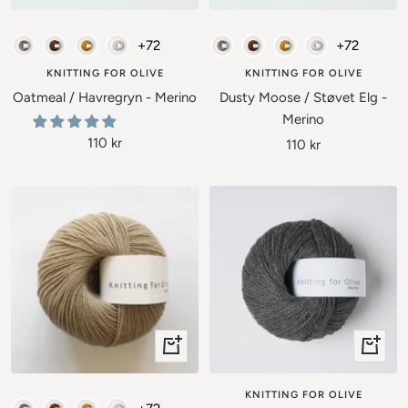
Lägg
Lägg
till
till
Merino - Knitting for Olive
Merino - Knitting for Olive
+72
+72
i
i
varukorgen
varukor
KNITTING FOR OLIVE
KNITTING FOR OLIVE
Oatmeal / Havregryn - Merino
Dusty Moose / Støvet Elg -
Merino
Rea-
110 kr
Rea-
110 kr
pris
pris
+
+
Lägg
Lägg
till
till
KNITTING FOR OLIVE
Merino - Knitting for Olive