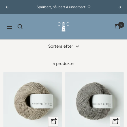
Hoppa
Spårbart, hållbart & underbart! ♡
Föregående
Näst
till
innehållet
60garnernord.se
0
Navigering
Sortera efter
5 produkter
+
+