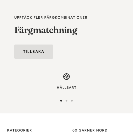
pris
UPPTÄCK FLER FÄRGKOMBINATIONER
Färgmatchning
TILLBAKA
HÅLLBART
Gå
Gå
Gå
till
till
till
bild
bild
bild
1
2
3
KATEGORIER
60 GARNER NORD