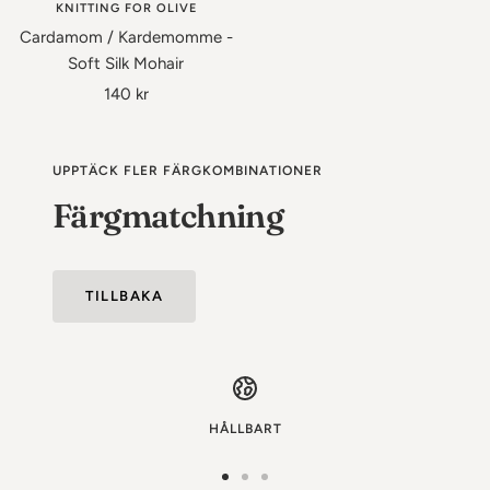
till
KNITTING FOR OLIVE
i
Cardamom / Kardemomme -
varukorgen
Soft Silk Mohair
Rea-
140 kr
pris
UPPTÄCK FLER FÄRGKOMBINATIONER
Färgmatchning
TILLBAKA
HÅLLBART
Gå
Gå
Gå