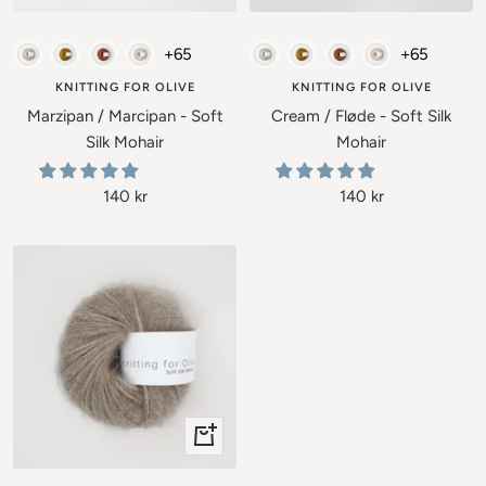
Lägg
Lägg
till
till
Soft Silk Mohair - Knitting for Olive
Soft Silk Mohair - Knitting for Ol
+65
+65
i
i
varukorgen
varukor
KNITTING FOR OLIVE
KNITTING FOR OLIVE
Marzipan / Marcipan - Soft
Cream / Fløde - Soft Silk
Silk Mohair
Mohair
Rea-
Rea-
140 kr
140 kr
pris
pris
+
Lägg