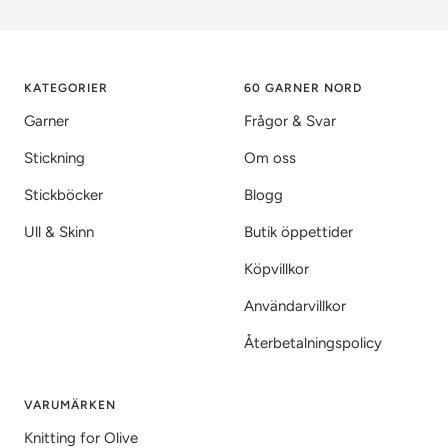
till
till
till
bild
bild
bild
1
2
3
KATEGORIER
60 GARNER NORD
Garner
Frågor & Svar
Stickning
Om oss
Stickböcker
Blogg
Ull & Skinn
Butik öppettider
Köpvillkor
Användarvillkor
Återbetalningspolicy
VARUMÄRKEN
Knitting for Olive