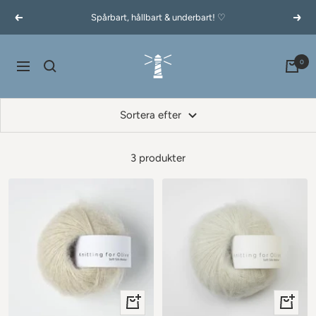
Hoppa
Spårbart, hållbart & underbart! ♡
Föregående
Näst
till
innehållet
60garnernord.se
0
Navigering
Sortera efter
3 produkter
+
+