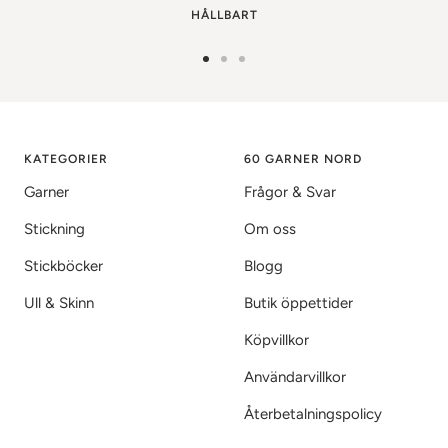
HÅLLBART
Gå
Gå
Gå
till
till
till
bild
bild
bild
1
2
3
KATEGORIER
60 GARNER NORD
Garner
Frågor & Svar
Stickning
Om oss
Stickböcker
Blogg
Ull & Skinn
Butik öppettider
Köpvillkor
Användarvillkor
Återbetalningspolicy