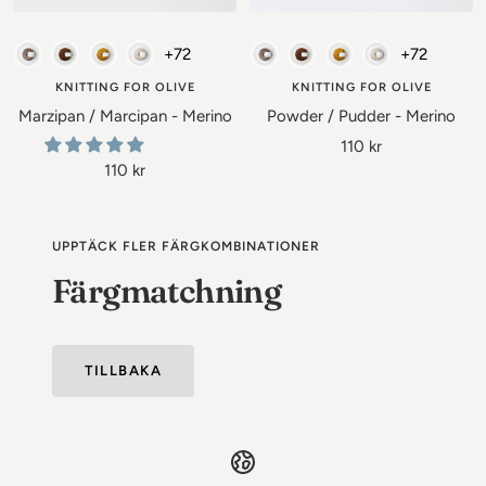
Lägg
Lägg
till
till
Merino - Knitting for Olive
Merino - Knitting for Olive
+72
+72
i
i
varukorgen
varukor
KNITTING FOR OLIVE
KNITTING FOR OLIVE
Marzipan / Marcipan - Merino
Powder / Pudder - Merino
Rea-
110 kr
Rea-
110 kr
pris
pris
UPPTÄCK FLER FÄRGKOMBINATIONER
Färgmatchning
TILLBAKA