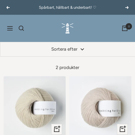
Hoppa
Spårbart, hållbart & underbart! ♡
Föregående
Näst
till
innehållet
60garnernord.se
0
Navigering
Sortera efter
2 produkter
+
+